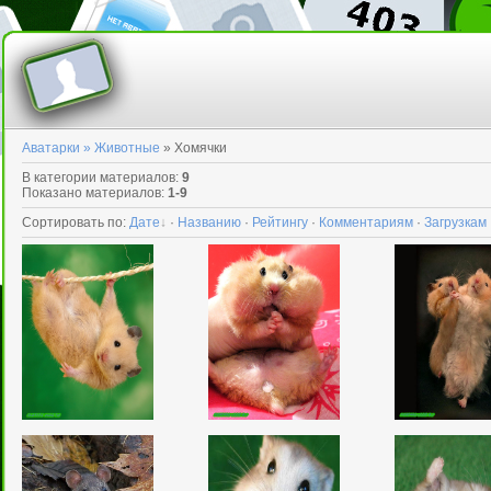
Аватарки »
Животные
» Хомячки
В категории материалов
:
9
Показано материалов
:
1-9
Сортировать по
:
Дате
·
Названию
·
Рейтингу
·
Комментариям
·
Загрузкам