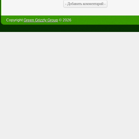
Copyright
Green Grizzly Group
© 2026