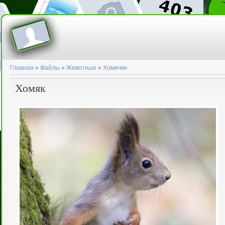
Главная
»
Файлы
»
Животные
»
Хомячки
Хомяк