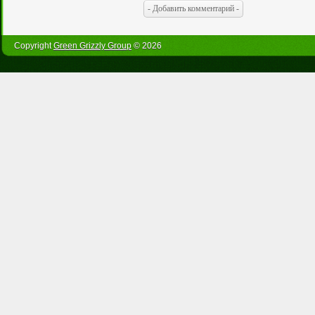
Copyright
Green Grizzly Group
© 2026