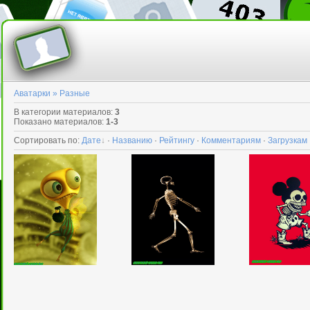
Аватарки » Разные
В категории материалов
:
3
Показано материалов
:
1-3
Сортировать по
:
Дате
·
Названию
·
Рейтингу
·
Комментариям
·
Загрузкам