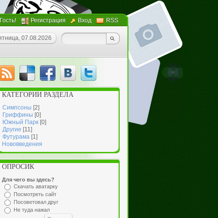
 Гость!
Регистрация
Вход
RSS
ятница, 07.08.2026
КАТЕГОРИИ РАЗДЕЛА
Симпсоны
[2]
Гриффины
[0]
Южный Парк
[0]
Другие
[11]
Футурама
[1]
Нововведения
ОПРОСИК
Для чего вы здесь?
Скачать аватарку
Посмотреть сайт
Посоветовал друг
Не туда нажал