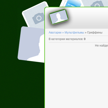
Аватарки »
Мультфильмы
» Гриффины
В категории материалов
:
0
Не найде