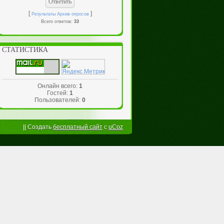
[
]
Результаты
Архив опросов
Всего ответов:
33
СТАТИСТИКА
Онлайн всего:
1
Гостей:
1
Пользователей:
0
||
Создать
бесплатный сайт
с
uCoz