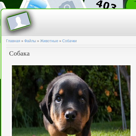
Главная
»
Файлы
»
Животные
»
Собачки
Собака