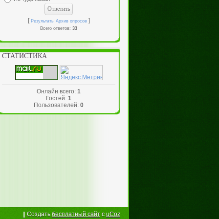
[
]
Результаты
Архив опросов
Всего ответов:
33
СТАТИСТИКА
Онлайн всего:
1
Гостей:
1
Пользователей:
0
||
Создать
бесплатный сайт
с
uCoz