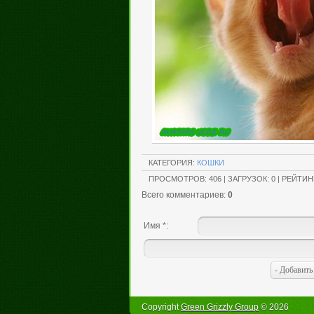
КАТЕГОРИЯ
:
КОШКИ
ПРОСМОТРОВ
:
406
|
ЗАГРУЗОК
:
0
|
РЕЙТИН
Всего комментариев
:
0
Имя *:
Copyright
Green Grizzly Group
© 2026