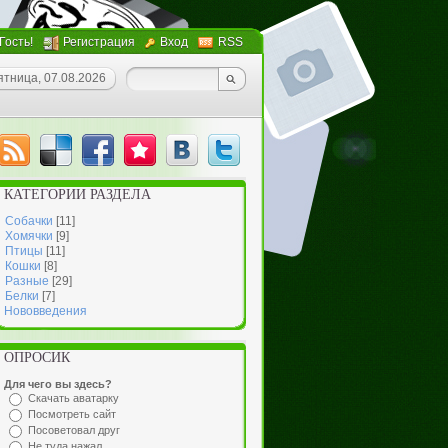
 Гость!
Регистрация
Вход
RSS
ятница, 07.08.2026
КАТЕГОРИИ РАЗДЕЛА
Собачки
[11]
Хомячки
[9]
Птицы
[11]
Кошки
[8]
Разные
[29]
Белки
[7]
Нововведения
ОПРОСИК
Для чего вы здесь?
Скачать аватарку
Посмотреть сайт
Посоветовал друг
Не туда нажал