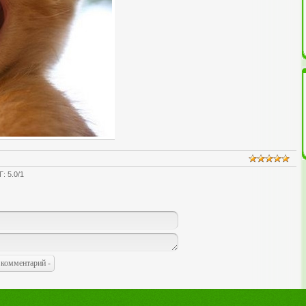
Г
:
5.0
/
1