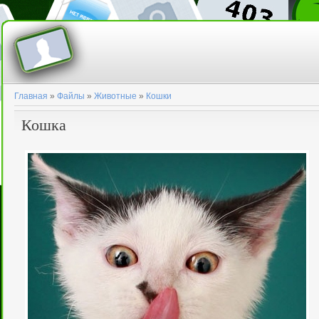
Главная
»
Файлы
»
Животные
»
Кошки
Кошка